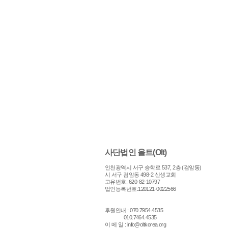
사단법인 올트(Olt)
인천광역시 서구 승학로 537, 2층 (검암동)
시 서구 검암동 498-2 신생교회
고유번호: 620-82-10797
법인등록번호:120121-0022566
후원안내 : 070.7954.4535
010.7464.4535
이 메 일 :
info@oltkorea.org